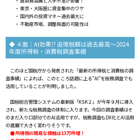
・ 建築費高騰と人手不足が影響！
・ 東京・大阪圏に資金集中のワケ
・ 国内外の投資マネー過去最大に
・ 不動産市場、調整局面の可能性は
◆ ４面：AI効果⁉ 追徴税額は過去最高～2024
年度所得税・消費税調査事績
このほど国税庁から発表された「最新の所得税と消費税の調
査事績」によれば、このところ話題に上る”AI”を税務調査でも
活用していることが判明しました。
国税総合管理システムの最新版「KSK２」が今年９月に導入
され、新たな税務調査の体制に入ります。今回の調査事績はそ
のまだ入り口部分でのAI活用ですが、税務調査もDX化とAI活用
の進展で大きく変わりそうです。
● 所得税の簡易な接触は13万件増！