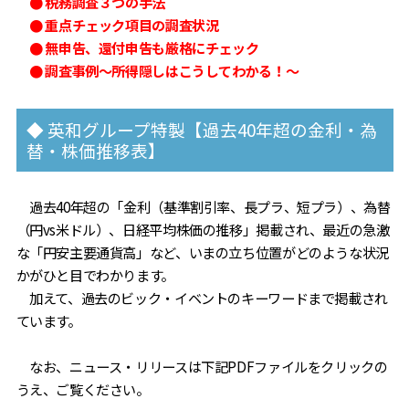
● 税務調査３つの手法
● 重点チェック項目の調査状況
● 無申告、還付申告も厳格にチェック
● 調査事例～所得隠しはこうしてわかる！～
◆ 英和グループ特製【過去40年超の金利・為
替・株価推移表】
過去40年超の「金利（基準割引率、長プラ、短プラ）、為替
（円vs米ドル）、日経平均株価の推移」掲載され、最近の急激
な「円安主要通貨高」など、いまの立ち位置がどのような状況
かがひと目でわかります。
加えて、過去のビック・イベントのキーワードまで掲載され
ています。
なお、ニュース・リリースは下記PDFファイルをクリックの
うえ、ご覧ください。