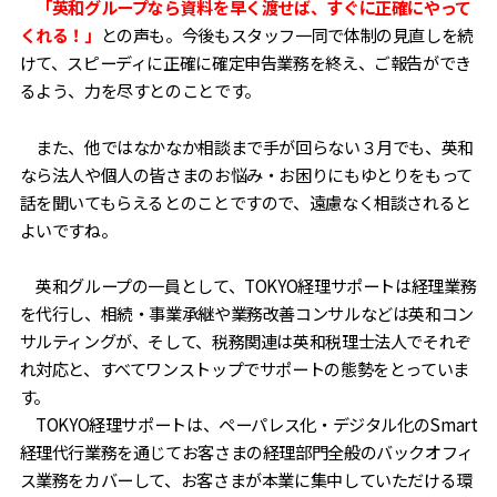
「英和グループなら資料を早く渡せば、すぐに正確にやって
くれる！」
との声も。今後もスタッフ一同で体制の見直しを続
けて、スピーディに正確に確定申告業務を終え、ご報告ができ
るよう、力を尽すとのことです。
また、他ではなかなか相談まで手が回らない３月でも、英和
なら法人や個人の皆さまのお悩み・お困りにもゆとりをもって
話を聞いてもらえるとのことですので、遠慮なく相談されると
よいですね。
英和グループの一員として、TOKYO経理サポートは経理業務
を代行し、相続・事業承継や業務改善コンサルなどは英和コン
サルティングが、そして、税務関連は英和税理士法人でそれぞ
れ対応と、すべてワンストップでサポートの態勢をとっていま
す。
TOKYO経理サポートは、ペーパレス化・デジタル化のSmart
経理代行業務を通じてお客さまの経理部門全般のバックオフィ
ス業務をカバーして、お客さまが本業に集中していただける環