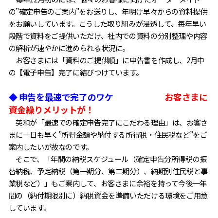
の”確定申告のご案内”をお送りし、年明け早々からの資料提供
をお願いしています。こうした取り組みが浸透して、毎年早い
段階で資料をご提供いただけ、社内での資料の分別整理や内容
の解析が速やかに進められる状況に。
お客さまには「資料のご提供順」に申告書を作成し、2月中
の【電子申告】完了に結びつけています。
◆ 申告を最速で完了のワケ
お客さまに
資金繰りメリットが！
英和が「最速での確定申告完了にこだわる理由」は、お客さ
まに一日も早く”所得金額や納付する所得税・住民税など”をご
案内したいが故なのです。
そこで、「年間の納税スケジュール（確定申告分所得税の振
替納税、予定納税（第一期分、第二期分）、納期別住民税と事
業税など）」もご案内して、お客さまに余裕を持って今後一年
間の（納付期限別に）納税資金を準備いただける環境をご用意
しています。