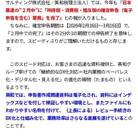
サルティング株式会社／英和税理士法人）では、今年も
『日本
最速の”２月中”に「所得税・消費税・贈与税の確定申告（電子
申告を含む）業務」を完了』
との報が入りました。
ちなみに、確定申告期間は【2026年2月16日～3月16日】で、
『２月中での完了』はその2分の1の期間での申告終了を意味し
ますので、スピーディぶりがご理解いただけるものと存じま
す。
このスピード対応は、お客さまの迅速な資料提供と、英和グ
ループ挙げての「継続的なDX化対応＝社内業務のペーパレス
化・デジタル化・見える化」の進化の賜物（たまもの）といえ
るようです。
英和では、申告書作成関連資料は電子化され、資料にはインデ
ックスなどを付して検証しやすい環境とし、またファイルにも
わかりやすい名称を付けて、（上長による）レビュー手続きの
DX化と仕組み化で、業務効率はさらなる進展を遂げている
との
ことです。