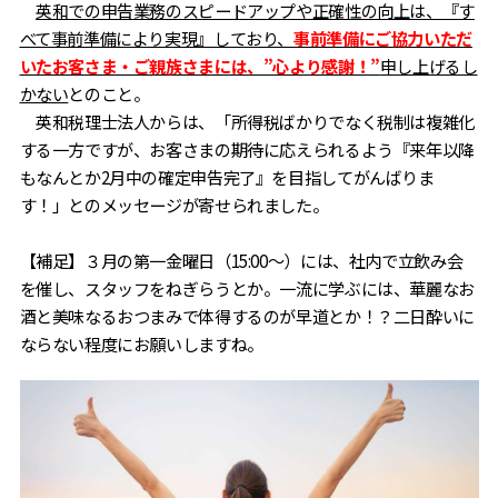
英和での申告業務のスピードアップや正確性の向上は、『す
べて事前準備により実現』しており、
事前準備にご協力いただ
いたお客さま・ご親族さまには、”心より感謝！”
申し上げるし
かない
とのこと。
英和税理士法人からは、「所得税ばかりでなく税制は複雑化
する一方ですが、お客さまの期待に応えられるよう『来年以降
もなんとか2月中の確定申告完了』を目指してがんばりま
す！」とのメッセージが寄せられました。
【補足】３月の第一金曜日（15:00～）には、社内で立飲み会
を催し、スタッフをねぎらうとか。一流に学ぶには、華麗なお
酒と美味なるおつまみで体得するのが早道とか！？二日酔いに
ならない程度にお願いしますね。